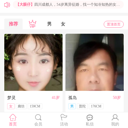
【大眼仔】
四川成都人，54岁离异征婚，找一个知冷知热的女人结婚过日子，非诚勿扰
【孤岛】
上海普陀大龄男青年征婚，国企班车司机，工作稳定，个人征婚，非诚勿扰
【一米阳光】
上海征婚，找一位条件好点、能结婚的伴侣成家
推荐
男
女
置顶首页
【玉兰花】
山东济南本人，离异带一女儿，大龄男征婚，非诚勿扰。
【红玫】
你再不来，我都老啦，个人诚征婚，限广西南宁
【乐园】
湖北蕲春离异大龄女征婚，找一个蕲春的、60岁上下的男士结婚，共同过日子，不诚勿扰
【携手到老】
今天开通钻石会员了，给我来信吧，我能看到你的联系方式哦
【铭铭】
40岁未婚上海杨浦男征婚，外地人或者上海人都可以，不介意是否离异，三观合适即可，速与我联系。
【任子君】
现居深圳罗湖区，44岁，离异，在深圳工作，找一个大方、善良，会疼爱人的女子做老婆，希望​‌‌能在这里遇见你，非诚勿扰。
【张小英】
想找一个心动的人
梦灵
41岁
孤岛
50岁
女
廊坊
159CM
男
普陀
176CM
首页
会员
活动
私信
我的