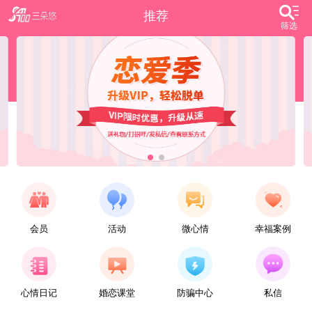
推荐
筛选
会员
活动
微心情
幸福案例
【任子君】
现居深圳罗湖区，44岁，离异，在深圳工作，找一个大方、善良，会疼爱人的女子做老婆，希望​‌‌能在这里遇见你，非诚勿扰。
心情日记
婚恋课堂
防骗中心
私信
【张小英】
想找一个心动的人