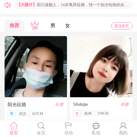
【大眼仔】
四川成都人，54岁离异征婚，找一个知冷知热的女人结婚过日子，非诚勿扰
【孤岛】
上海普陀大龄男青年征婚，国企班车司机，工作稳定，个人征婚，非诚勿扰
【一米阳光】
上海征婚，找一位条件好点、能结婚的伴侣成家
推荐
男
女
置顶首页
【玉兰花】
山东济南本人，离异带一女儿，大龄男征婚，非诚勿扰。
【红玫】
你再不来，我都老啦，个人诚征婚，限广西南宁
【乐园】
湖北蕲春离异大龄女征婚，找一个蕲春的、60岁上下的男士结婚，共同过日子，不诚勿扰
【携手到老】
今天开通钻石会员了，给我来信吧，我能看到你的联系方式哦
【铭铭】
40岁未婚上海杨浦男征婚，外地人或者上海人都可以，不介意是否离异，三观合适即可，速与我联系。
【任子君】
现居深圳罗湖区，44岁，离异，在深圳工作，找一个大方、善良，会疼爱人的女子做老婆，希望​‌‌能在这里遇见你，非诚勿扰。
【张小英】
想找一个心动的人
50shijie
阳光征婚
41岁
49岁
女
杭州
159CM
男
武汉
167CM
首页
会员
活动
私信
我的