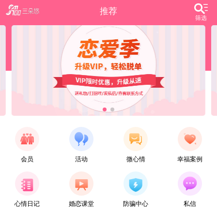
推荐
筛选
会员
活动
微心情
幸福案例
【任子君】
现居深圳罗湖区，44岁，离异，在深圳工作，找一个大方、善良，会疼爱人的女子做老婆，希望​‌‌能在这里遇见你，非诚勿扰。
心情日记
婚恋课堂
防骗中心
私信
【张小英】
想找一个心动的人