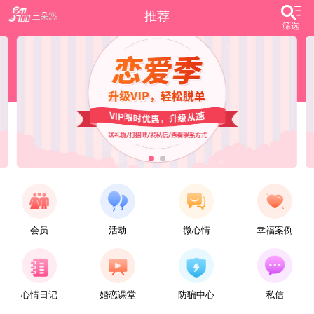
推荐
筛选
会员
活动
微心情
幸福案例
【任子君】
现居深圳罗湖区，44岁，离异，在深圳工作，找一个大方、善良，会疼爱人的女子做老婆，希望​‌‌能在这里遇见你，非诚勿扰。
心情日记
婚恋课堂
防骗中心
私信
【张小英】
想找一个心动的人