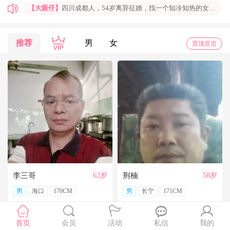
【大眼仔】
四川成都人，54岁离异征婚，找一个知冷知热的女人结婚过日子，非诚勿扰
【孤岛】
上海普陀大龄男青年征婚，国企班车司机，工作稳定，个人征婚，非诚勿扰
【一米阳光】
上海征婚，找一位条件好点、能结婚的伴侣成家
推荐
男
女
置顶首页
【玉兰花】
山东济南本人，离异带一女儿，大龄男征婚，非诚勿扰。
【红玫】
你再不来，我都老啦，个人诚征婚，限广西南宁
【乐园】
湖北蕲春离异大龄女征婚，找一个蕲春的、60岁上下的男士结婚，共同过日子，不诚勿扰
【携手到老】
今天开通钻石会员了，给我来信吧，我能看到你的联系方式哦
【铭铭】
40岁未婚上海杨浦男征婚，外地人或者上海人都可以，不介意是否离异，三观合适即可，速与我联系。
【任子君】
现居深圳罗湖区，44岁，离异，在深圳工作，找一个大方、善良，会疼爱人的女子做老婆，希望​‌‌能在这里遇见你，非诚勿扰。
【张小英】
想找一个心动的人
李三哥
62岁
荆楠
58岁
男
海口
170CM
男
长宁
171CM
首页
会员
活动
私信
我的