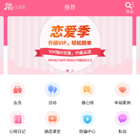
推荐
筛选
会员
活动
微心情
幸福案例
【任子君】
现居深圳罗湖区，44岁，离异，在深圳工作，找一个大方、善良，会疼爱人的女子做老婆，希望​‌‌能在这里遇见你，非诚勿扰。
心情日记
婚恋课堂
防骗中心
私信
【张小英】
想找一个心动的人