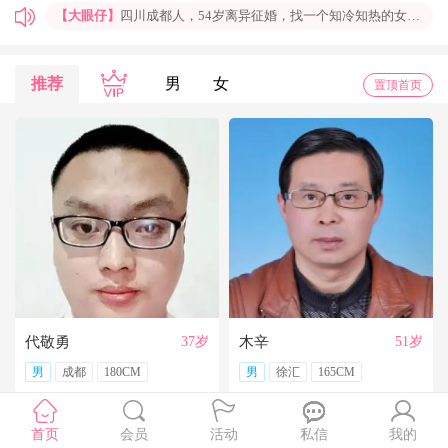
【大眼仔】
四川成都人，54岁离异征婚，找一个知冷知热的女人结婚过日子，非诚勿扰
【孤岛】
上海普陀大龄男青年征婚，国企班车司机，工作稳定，个人征婚，非诚勿扰
【一米阳光】
上海征婚，找一位条件好点、能结婚的伴侣成家
推荐
男
女
置顶首页
【玉兰花】
山东济南本人，离异带一女儿，大龄男征婚，非诚勿扰。
【红玫】
你再不来，我都老啦，个人诚征婚，限广西南宁
【乐园】
湖北蕲春离异大龄女征婚，找一个蕲春的、60岁上下的男士结婚，共同过日子，不诚勿扰
【携手到老】
今天开通钻石会员了，给我来信吧，我能看到你的联系方式哦
【铭铭】
40岁未婚上海杨浦男征婚，外地人或者上海人都可以，不介意是否离异，三观合适即可，速与我联系。
【任子君】
现居深圳罗湖区，44岁，离异，在深圳工作，找一个大方、善良，会疼爱人的女子做老婆，希望​‌‌能在这里遇见你，非诚勿扰。
【张小英】
想找一个心动的人
代敬勇
37岁
木辛
51岁
男
成都
180CM
男
徐汇
165CM
首页
会员
活动
私信
我的