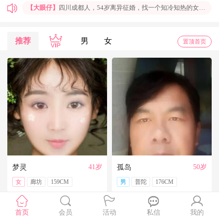
【大眼仔】
四川成都人，54岁离异征婚，找一个知冷知热的女人结婚过日子，非诚勿扰
【孤岛】
上海普陀大龄男青年征婚，国企班车司机，工作稳定，个人征婚，非诚勿扰
【一米阳光】
上海征婚，找一位条件好点、能结婚的伴侣成家
推荐
男
女
置顶首页
【玉兰花】
山东济南本人，离异带一女儿，大龄男征婚，非诚勿扰。
【红玫】
你再不来，我都老啦，个人诚征婚，限广西南宁
【乐园】
湖北蕲春离异大龄女征婚，找一个蕲春的、60岁上下的男士结婚，共同过日子，不诚勿扰
【携手到老】
今天开通钻石会员了，给我来信吧，我能看到你的联系方式哦
【铭铭】
40岁未婚上海杨浦男征婚，外地人或者上海人都可以，不介意是否离异，三观合适即可，速与我联系。
【任子君】
现居深圳罗湖区，44岁，离异，在深圳工作，找一个大方、善良，会疼爱人的女子做老婆，希望​‌‌能在这里遇见你，非诚勿扰。
【张小英】
想找一个心动的人
梦灵
41岁
孤岛
50岁
女
廊坊
159CM
男
普陀
176CM
首页
会员
活动
私信
我的