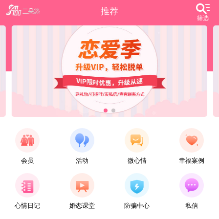
推荐
筛选
会员
活动
微心情
幸福案例
【任子君】
现居深圳罗湖区，44岁，离异，在深圳工作，找一个大方、善良，会疼爱人的女子做老婆，希望​‌‌能在这里遇见你，非诚勿扰。
心情日记
婚恋课堂
防骗中心
私信
【张小英】
想找一个心动的人