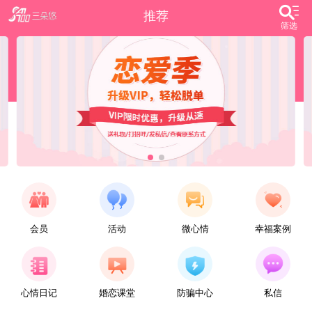
推荐
筛选
会员
活动
微心情
幸福案例
【任子君】
现居深圳罗湖区，44岁，离异，在深圳工作，找一个大方、善良，会疼爱人的女子做老婆，希望​‌‌能在这里遇见你，非诚勿扰。
心情日记
婚恋课堂
防骗中心
私信
【张小英】
想找一个心动的人