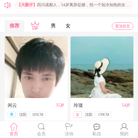
【大眼仔】
四川成都人，54岁离异征婚，找一个知冷知热的女人结婚过日子，非诚勿扰
【孤岛】
上海普陀大龄男青年征婚，国企班车司机，工作稳定，个人征婚，非诚勿扰
【一米阳光】
上海征婚，找一位条件好点、能结婚的伴侣成家
推荐
男
女
置顶首页
【玉兰花】
山东济南本人，离异带一女儿，大龄男征婚，非诚勿扰。
【红玫】
你再不来，我都老啦，个人诚征婚，限广西南宁
【乐园】
湖北蕲春离异大龄女征婚，找一个蕲春的、60岁上下的男士结婚，共同过日子，不诚勿扰
【携手到老】
今天开通钻石会员了，给我来信吧，我能看到你的联系方式哦
【铭铭】
40岁未婚上海杨浦男征婚，外地人或者上海人都可以，不介意是否离异，三观合适即可，速与我联系。
【任子君】
现居深圳罗湖区，44岁，离异，在深圳工作，找一个大方、善良，会疼爱人的女子做老婆，希望​‌‌能在这里遇见你，非诚勿扰。
【张小英】
想找一个心动的人
闲云
35岁
玲珑
54岁
男
沈阳
183CM
女
沈阳
159CM
首页
会员
活动
私信
我的