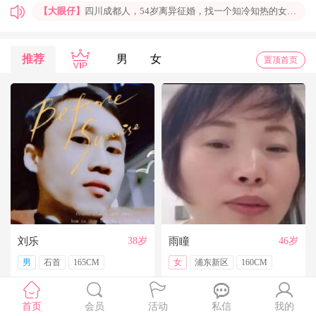
【大眼仔】
四川成都人，54岁离异征婚，找一个知冷知热的女人结婚过日子，非诚勿扰
【孤岛】
上海普陀大龄男青年征婚，国企班车司机，工作稳定，个人征婚，非诚勿扰
【一米阳光】
上海征婚，找一位条件好点、能结婚的伴侣成家
推荐
男
女
置顶首页
【玉兰花】
山东济南本人，离异带一女儿，大龄男征婚，非诚勿扰。
【红玫】
你再不来，我都老啦，个人诚征婚，限广西南宁
【乐园】
湖北蕲春离异大龄女征婚，找一个蕲春的、60岁上下的男士结婚，共同过日子，不诚勿扰
【携手到老】
今天开通钻石会员了，给我来信吧，我能看到你的联系方式哦
【铭铭】
40岁未婚上海杨浦男征婚，外地人或者上海人都可以，不介意是否离异，三观合适即可，速与我联系。
【任子君】
现居深圳罗湖区，44岁，离异，在深圳工作，找一个大方、善良，会疼爱人的女子做老婆，希望​‌‌能在这里遇见你，非诚勿扰。
【张小英】
想找一个心动的人
刘乐
38岁
雨瞳
46岁
男
石首
165CM
女
浦东新区
160CM
首页
会员
活动
私信
我的