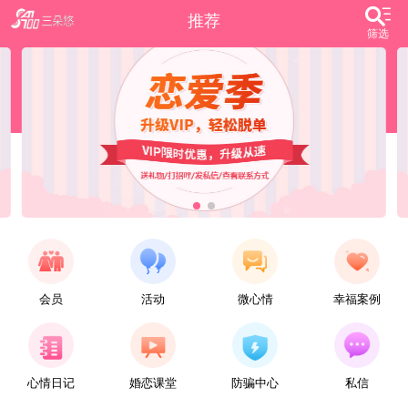
推荐
筛选
会员
活动
微心情
幸福案例
【任子君】
现居深圳罗湖区，44岁，离异，在深圳工作，找一个大方、善良，会疼爱人的女子做老婆，希望​‌‌能在这里遇见你，非诚勿扰。
心情日记
婚恋课堂
防骗中心
私信
【张小英】
想找一个心动的人