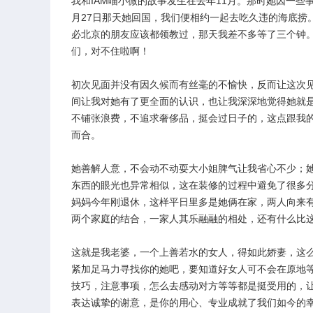
我和IAM喵小微的故事发生在去年11月。那时她因一
月27日那天她回国，我们便相约一起去吃久违的海底捞
必北京的朋友应该都领教过，那天我差不多等了三个钟。
们，对不住啦啊！
初次见面并没有因久候而有丝毫的不愉快，反而让这次
间让我对她有了更全面的认识，也让我深深地觉得她就
不铺张浪费，不追求奢侈品，挺会过日子的，这点跟我
而合。
她善解人意，不会动不动耍大小姐脾气让我省心不少；
东西的眼光也异常相似，这在装修的过程中避免了很多
妈妈今年刚退休，这样平日里多是她俩在家，两人向来
两个家庭的结合，一家人其乐融融的相处，还有什么比
这就是我老婆，一个上善若水的女人，得如此娇妻，这
紧加足马力寻找你的她吧，要知道好女人可不会在原地
技巧，注意事项，怎么去感动对方等等都是挺受用的，让我
表达诚挚的谢意，是你的用心、专业成就了我们如今的