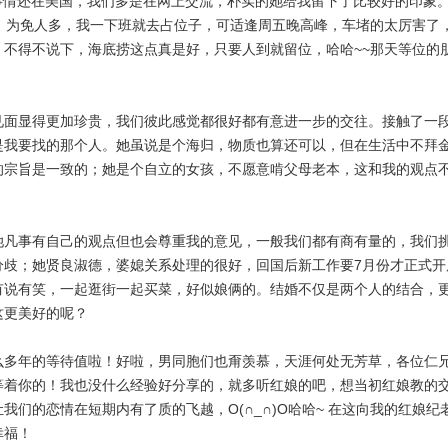
些事情还在美国，我们多是在网上交流，朴实的她给我留下了比较好的印象。
。为免人多，我一下班就去占位子，可适逢周五晚高峰，车堵的太厉害了
不得不说下，海底捞这点真是好，只要人到就留位，哈哈~~那天等位的
见面显得更加珍贵，我们彼此感觉都很好都有意进一步的交往。接触了一
是我要找的那个人。她虽说是个海归，物质也算还可以，但在生活中不拜
的宗旨是一致的；她是个自立的女孩，不愿意啃父母老本，这和我的观点
她凡事有自己的观点但也会尊重我的意见，一般我们都有商有量的，我们
分歧；她贤良淑德，婆媳关系处理的很好，回国后新工作要7月份才正式开
有说有笑，一起逛街一起买菜，好似娘俩的。结婚不仅是两个人的结合，
这更美好的呢？
么多年的等待值啦！好啦，男同胞们也甭羡慕，天涯何处无芳草，各位仁
等着你的！我也没什么经验好分享的，就多听红娘的吧，想当初红娘教的
们的恋情在短期内有了质的飞越，O(∩_∩)O哈哈~ 在这向我的红娘纪
幸福！