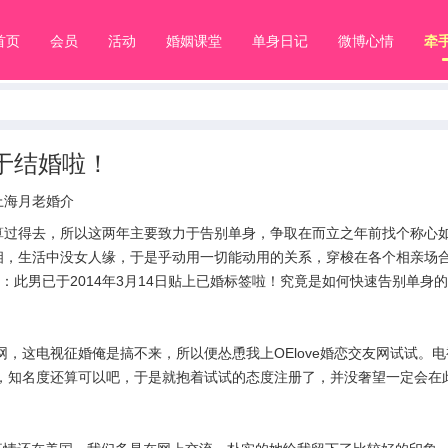
首页
会员
活动
婚姻课堂
单身日记
微博心情
牵
于结婚啦！
上海月老婚介
算过得去，所以这两年主要致力于告别单身，争取在而立之年前找个称心
相，生活中没女人缘，于是乎动用一切能动用的关系，穿梭在各个相亲场
：此男已于2014年3月14日贴上已婚标签啦！究竟是如何快速告别单身
网，这电视征婚俺是搞不来，所以便怂恿我上OElove婚恋交友网试试。
广告，知名度还算可以吧，于是就抱着试试的态度注册了，并没奢望一定会在