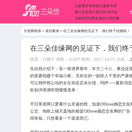
大龄离异单身婚介服务专家
累计交友用户超过66,929名
为超829对男女成功介绍对象
月老网相亲
>
成功案例
>
在三朵佳缘网的见证下，我们终于结婚啦！
在三朵佳缘网的见证下，我们终
状态：
订婚了
浏览：11107 时间：2017-12-07 出处：
先自我介绍下：吾一靠谱男青年，年方二十八，事业还
的老婆组建个幸福小家。无奈生的一副拒人千里的严肃
可让我怦然心动的女生却迟迟未出现，呜呼~~~最新消息
欲知详情请听我慢慢道来：
平日里老两口爱看什么非诚勿扰，知道OElove婚恋交友
公交、地铁上铺天盖地的都是OElove婚恋交友网的
得幸福，只想着多一个渠道而已。