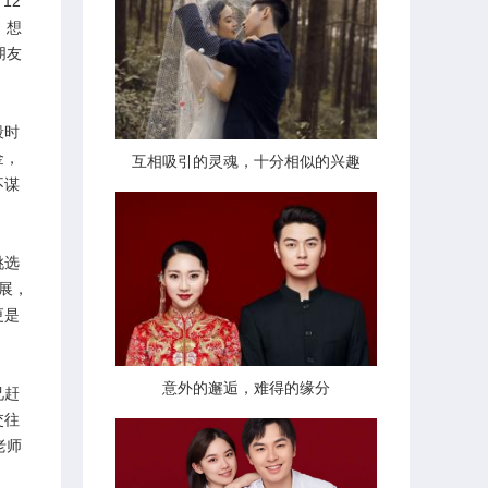
12
，想
朋友
段时
金，
互相吸引的灵魂，十分相似的兴趣
不谋
挑选
展，
更是
意外的邂逅，难得的缘分
兄赶
交往
老师