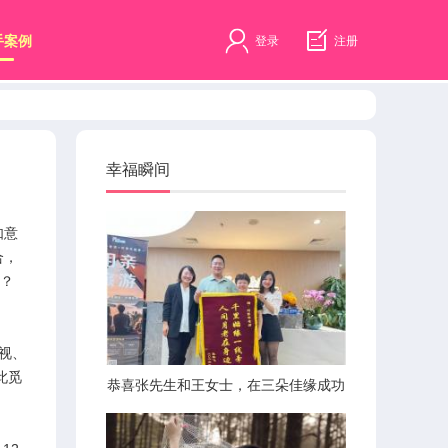
手案例
登录
注册
幸福瞬间
如意
合，
的？
电视、
此觅
恭喜张先生和王女士，在三朵佳缘成功
牵手