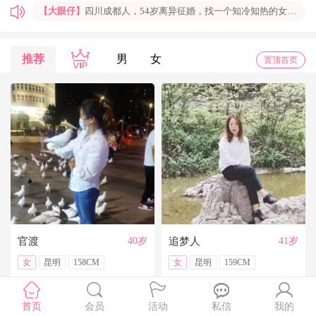
【大眼仔】
四川成都人，54岁离异征婚，找一个知冷知热的女人结婚过日子，非诚勿扰
【孤岛】
上海普陀大龄男青年征婚，国企班车司机，工作稳定，个人征婚，非诚勿扰
【一米阳光】
上海征婚，找一位条件好点、能结婚的伴侣成家
推荐
男
女
置顶首页
【玉兰花】
山东济南本人，离异带一女儿，大龄男征婚，非诚勿扰。
【红玫】
你再不来，我都老啦，个人诚征婚，限广西南宁
【乐园】
湖北蕲春离异大龄女征婚，找一个蕲春的、60岁上下的男士结婚，共同过日子，不诚勿扰
【携手到老】
今天开通钻石会员了，给我来信吧，我能看到你的联系方式哦
【铭铭】
40岁未婚上海杨浦男征婚，外地人或者上海人都可以，不介意是否离异，三观合适即可，速与我联系。
【任子君】
现居深圳罗湖区，44岁，离异，在深圳工作，找一个大方、善良，会疼爱人的女子做老婆，希望​‌‌能在这里遇见你，非诚勿扰。
【张小英】
想找一个心动的人
官渡
40岁
追梦人
41岁
女
昆明
158CM
女
昆明
159CM
首页
会员
活动
私信
我的