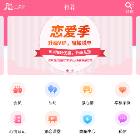
推荐
筛选
会员
活动
微心情
幸福案例
【任子君】
现居深圳罗湖区，44岁，离异，在深圳工作，找一个大方、善良，会疼爱人的女子做老婆，希望​‌‌能在这里遇见你，非诚勿扰。
心情日记
婚恋课堂
防骗中心
私信
【张小英】
想找一个心动的人