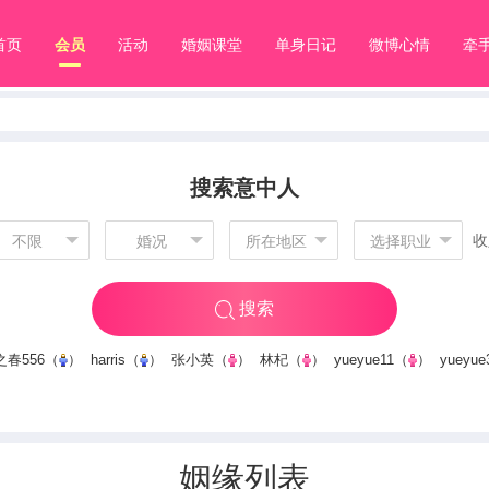
首页
会员
活动
婚姻课堂
单身日记
微博心情
牵
搜索意中人
收
不限
婚况
所在地区
选择职业
搜索
春556
（
）
harris
（
）
张小英
（
）
林杞
（
）
yueyue11
（
）
yueyue
姻缘列表