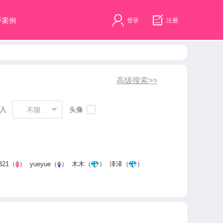
手案例
登录
注册
入
头像
不限
321
（
）
yueyue
（
）
木木
（
）
泽泽
（
）