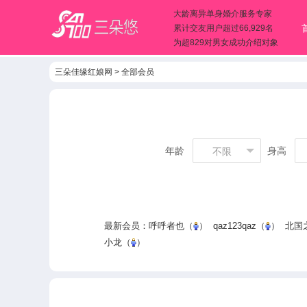
大龄离异单身婚介服务专家
累计交友用户超过66,929名
为超829对男女成功介绍对象
三朵佳缘红娘网
>
全部会员
年龄
身高
不限
最新会员：
呼呼者也
（
）
qaz123qaz
（
）
北国之
小龙
（
）