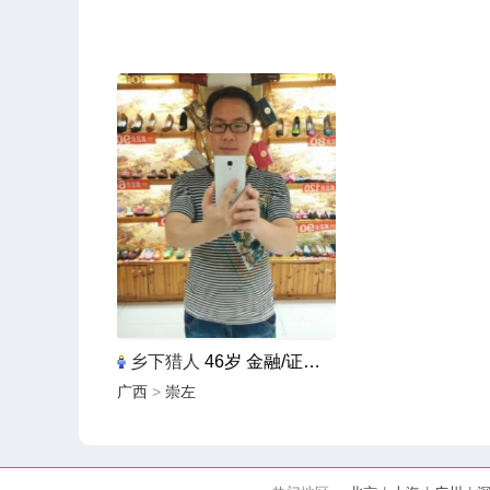
乡下猎人
46岁 金融/证券/投资
广西
>
崇左