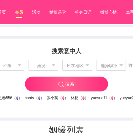
首页
会员
活动
婚姻课堂
单身日记
微博心情
牵
搜索意中人
收
不限
婚况
所在地区
选择职业
搜索
春556
（
）
harris
（
）
张小英
（
）
林杞
（
）
yueyue11
（
）
yueyue
姻缘列表