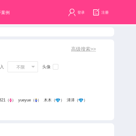
手案例
登录
注册
入
头像
不限
321
（
）
yueyue
（
）
木木
（
）
泽泽
（
）