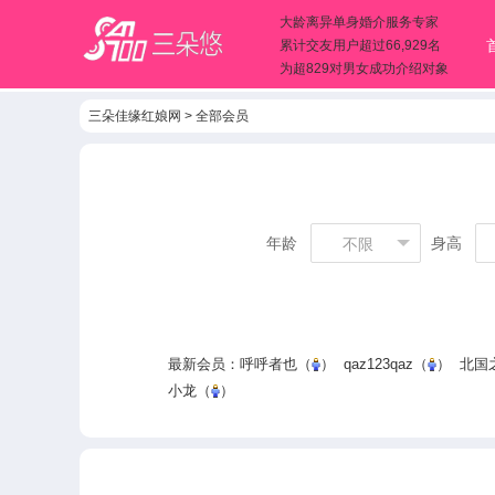
大龄离异单身婚介服务专家
累计交友用户超过66,929名
为超829对男女成功介绍对象
三朵佳缘红娘网
>
全部会员
年龄
身高
不限
最新会员：
呼呼者也
（
）
qaz123qaz
（
）
北国之
小龙
（
）