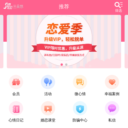
推荐
筛选
会员
活动
微心情
幸福案例
【任子君】
现居深圳罗湖区，44岁，离异，在深圳工作，找一个大方、善良，会疼爱人的女子做老婆，希望​‌‌能在这里遇见你，非诚勿扰。
心情日记
婚恋课堂
防骗中心
私信
【张小英】
想找一个心动的人