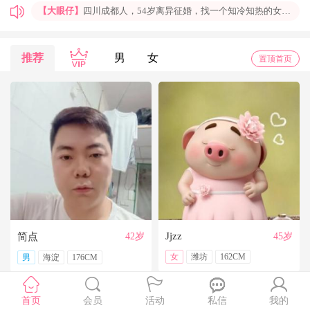
【大眼仔】
四川成都人，54岁离异征婚，找一个知冷知热的女人结婚过日子，非诚勿扰
【孤岛】
上海普陀大龄男青年征婚，国企班车司机，工作稳定，个人征婚，非诚勿扰
【一米阳光】
上海征婚，找一位条件好点、能结婚的伴侣成家
推荐
男
女
置顶首页
【玉兰花】
山东济南本人，离异带一女儿，大龄男征婚，非诚勿扰。
【红玫】
你再不来，我都老啦，个人诚征婚，限广西南宁
【乐园】
湖北蕲春离异大龄女征婚，找一个蕲春的、60岁上下的男士结婚，共同过日子，不诚勿扰
【携手到老】
今天开通钻石会员了，给我来信吧，我能看到你的联系方式哦
【铭铭】
40岁未婚上海杨浦男征婚，外地人或者上海人都可以，不介意是否离异，三观合适即可，速与我联系。
【任子君】
现居深圳罗湖区，44岁，离异，在深圳工作，找一个大方、善良，会疼爱人的女子做老婆，希望​‌‌能在这里遇见你，非诚勿扰。
【张小英】
想找一个心动的人
Jjzz
简点
42岁
45岁
女
潍坊
162CM
男
海淀
176CM
首页
会员
活动
私信
我的