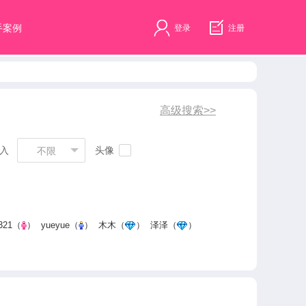
手案例
登录
注册
入
头像
不限
321
（
）
yueyue
（
）
木木
（
）
泽泽
（
）