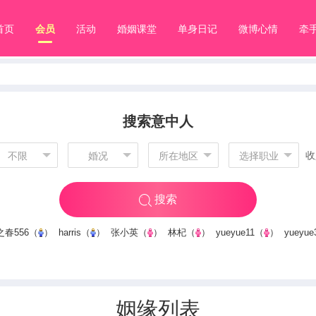
首页
会员
活动
婚姻课堂
单身日记
微博心情
牵
搜索意中人
收
不限
婚况
所在地区
选择职业
搜索
春556
（
）
harris
（
）
张小英
（
）
林杞
（
）
yueyue11
（
）
yueyue
姻缘列表