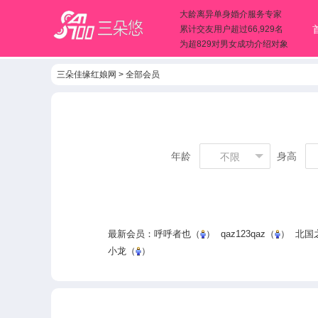
大龄离异单身婚介服务专家
累计交友用户超过66,929名
为超829对男女成功介绍对象
三朵佳缘红娘网
>
全部会员
年龄
身高
不限
最新会员：
呼呼者也
（
）
qaz123qaz
（
）
北国之
小龙
（
）