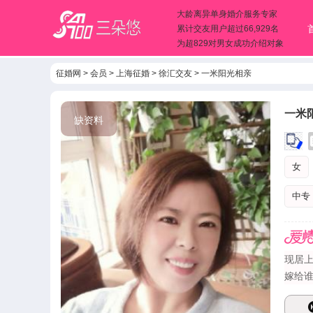
大龄离异单身婚介服务专家
累计交友用户超过66,929名
为超829对男女成功介绍对象
征婚网
>
会员
>
上海征婚
>
徐汇交友
>
一米阳光相亲
一米
缺资料
女
中专
现居上
嫁给