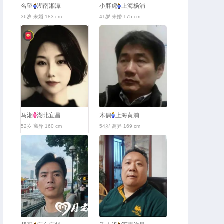
名望
湖南湘潭
小胖虎
上海杨浦
36岁 未婚 183 cm
41岁 未婚 175 cm
马湘
湖北宜昌
木偶
上海黄浦
52岁 离异 160 cm
54岁 离异 169 cm