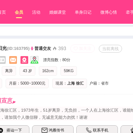
首页
会员
活动
婚姻课堂
单身日记
微博心情
牵
阳光
(ID:163795)
普通交友
393
加关注
当前离线
漂亮指数：80分
离异
43 岁
162cm
59KG
月薪：5000~10000元
现居：
上海
徐汇
户籍：省市
海徐汇区，1973年生，51岁离异，无负担，一个人在上海徐汇区，谁能
谁，请加我个人微信聊，无诚意无能力勿扰！谢谢
搭讪一下
鸿雁传书
联系手机