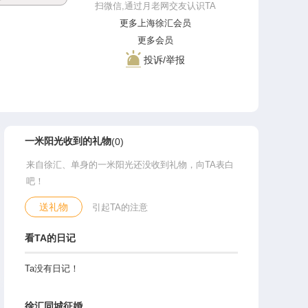
扫微信,通过月老网交友认识TA
更多上海徐汇会员
更多会员
投诉/举报
一米阳光收到的礼物
(0)
来自徐汇、单身的一米阳光还没收到礼物，向TA表白
吧！
送礼物
引起TA的注意
看TA的日记
Ta没有日记！
徐汇同城征婚