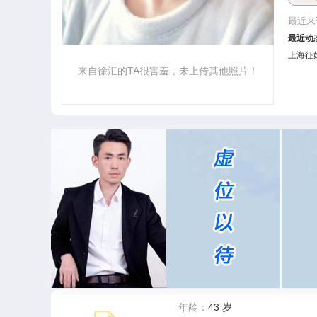
最近来
最近动
上海征婚
来自徐汇的TA很害羞，未上传其他照片！
年龄：
43 岁