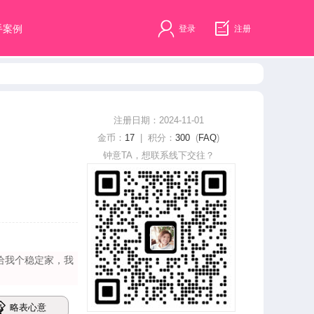
手案例
登录
注册
注册日期：2024-11-01
金币：
17
| 积分：
300
(
FAQ
)
钟意TA，想联系线下交往？
给我个稳定家，我
略表心意