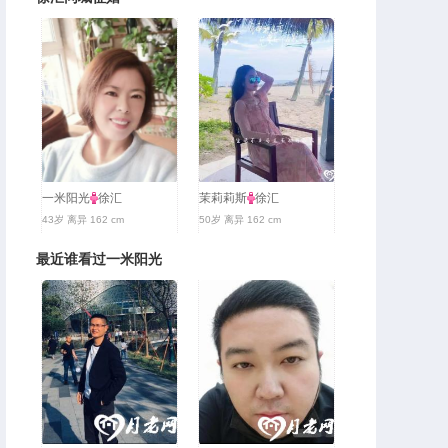
一米阳光
徐汇
茉莉莉斯
徐汇
43岁 离异 162 cm
50岁 离异 162 cm
最近谁看过一米阳光