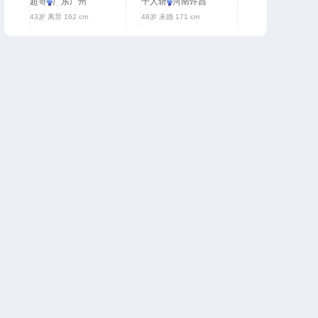
超哥
广东广州
千人斩
河南许昌
43岁 离异 162 cm
48岁 未婚 171 cm