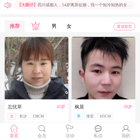
【大眼仔】
四川成都人，54岁离异征婚，找一个知冷知热的女人结婚过日子，非诚勿扰
【孤岛】
上海普陀大龄男青年征婚，国企班车司机，工作稳定，个人征婚，非诚勿扰
【一米阳光】
上海征婚，找一位条件好点、能结婚的伴侣成家
推荐
男
女
置顶首页
【玉兰花】
山东济南本人，离异带一女儿，大龄男征婚，非诚勿扰。
【红玫】
你再不来，我都老啦，个人诚征婚，限广西南宁
【乐园】
湖北蕲春离异大龄女征婚，找一个蕲春的、60岁上下的男士结婚，共同过日子，不诚勿扰
【携手到老】
今天开通钻石会员了，给我来信吧，我能看到你的联系方式哦
【铭铭】
40岁未婚上海杨浦男征婚，外地人或者上海人都可以，不介意是否离异，三观合适即可，速与我联系。
【任子君】
现居深圳罗湖区，44岁，离异，在深圳工作，找一个大方、善良，会疼爱人的女子做老婆，希望​‌‌能在这里遇见你，非诚勿扰。
【张小英】
想找一个心动的人
忘忧草
45岁
枫晨
38岁
女
长沙
158CM
男
淮安
165CM
首页
会员
活动
私信
我的