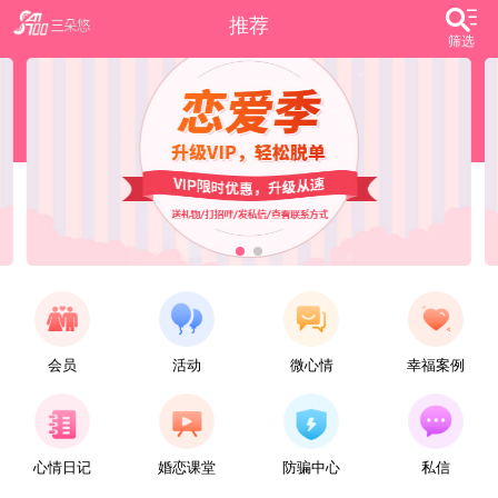
推荐
筛选
会员
活动
微心情
幸福案例
【任子君】
现居深圳罗湖区，44岁，离异，在深圳工作，找一个大方、善良，会疼爱人的女子做老婆，希望​‌‌能在这里遇见你，非诚勿扰。
心情日记
婚恋课堂
防骗中心
私信
【张小英】
想找一个心动的人