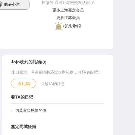
扫微信,通过月老网交友认识TA
略表心意
更多上海嘉定会员
更多江苏会员
投诉/举报
Jojo收到的礼物
(0)
来自嘉定、单身的Jojo还没收到礼物，向TA表白吧！
送礼物
引起TA的注意
看TA的日记
切莫背负感情的债
嘉定同城征婚