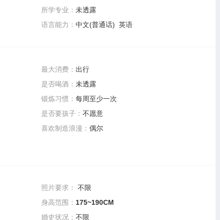
所学专业：
未透露
语言能力：
中文(普通话) 英语
最大消费：
出行
是否喝酒：
未透露
锻炼习惯：
每周至少一次
是否要孩子：
不愿意
喜欢制造浪漫：
偶尔
照片要求：
不限
身高范围：
175~190CM
婚史状况：
不限