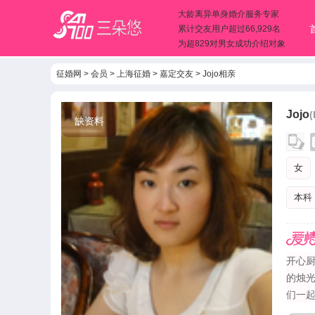
大龄离异单身婚介服务专家
累计交友用户超过66,929名
为超829对男女成功介绍对象
征婚网
>
会员
>
上海征婚
>
嘉定交友
>
Jojo相亲
Jojo
(
缺资料
女
本科
开心
的烛
们一