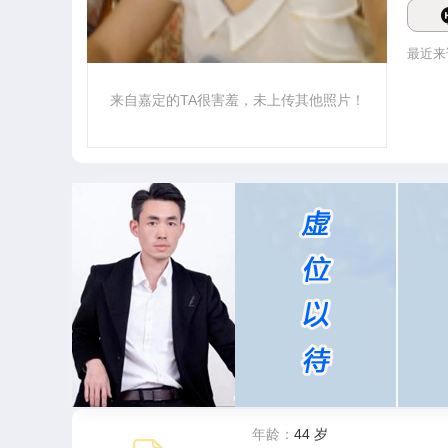
最近来
来自嘉定的TA很害羞，未上传其他照片！
年龄：
44 岁