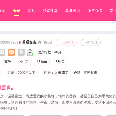
首页
会员
活动
婚姻课堂
单身日记
微博心情
牵
ID:162326)
普通交友
4900
加关注
当前离线
漂亮指数：40分
离异
44 岁
161cm
53KG
月薪：2000元以下
现居：
上海
嘉定
户籍：江苏省市
厨房，温馨卧室，表达爱意的小装饰，恬静的香氛，甚至是自己亲手烘烤
光晚餐，情调独具的惬意下午茶，爱情不因岁月流逝而消减，爱情不因生
起来经营吧！