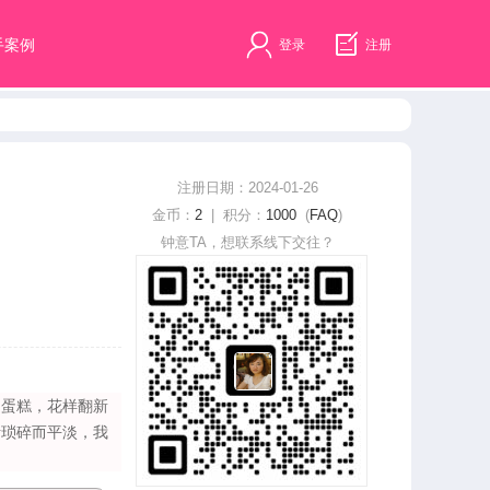
手案例
登录
注册
注册日期：2024-01-26
金币：
2
| 积分：
1000
(
FAQ
)
钟意TA，想联系线下交往？
的蛋糕，花样翻新
活琐碎而平淡，我