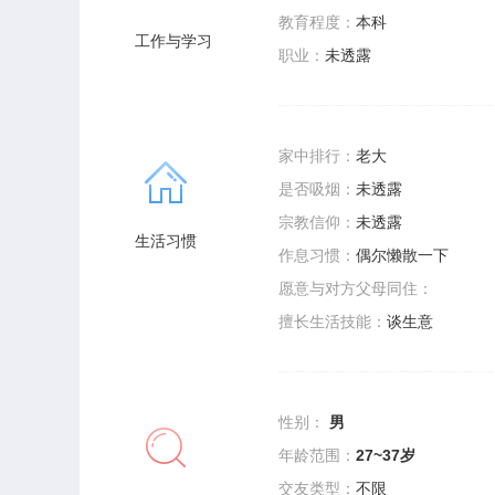
教育程度：
本科
工作与学习
职业：
未透露
家中排行：
老大
是否吸烟：
未透露
宗教信仰：
未透露
生活习惯
作息习惯：
偶尔懒散一下
愿意与对方父母同住：
擅长生活技能：
谈生意
性别：
男
年龄范围：
27~37岁
交友类型：
不限