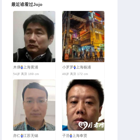
最近谁看过Jojo
木偶
上海黄浦
小罗罗
上海杨浦
54岁 离异 169 cm
48岁 离异 172 cm
亦仁
江苏无锡
子浩
上海奉贤