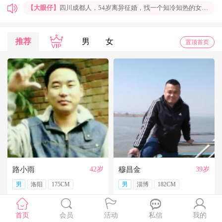
【大眼仔】
四川成都人，54岁离异征婚，找一个知冷知热的女人结婚过日子，非诚勿扰
【孤岛】
上海普陀大龄男青年征婚，国企班车司机，工作稳定，个人征婚，非诚勿扰
【一米阳光】
上海征婚，找一位条件好点、能结婚的伴侣成家
推荐
男
女
置顶首页
【玉兰花】
山东济南本人，离异带一女儿，大龄男征婚，非诚勿扰。
【红玫】
你再不来，我都老啦，个人诚征婚，限广西南宁
【乐园】
湖北蕲春离异大龄女征婚，找一个蕲春的、60岁上下的男士结婚，共同过日子，不诚勿扰
【携手到老】
今天开通钻石会员了，给我来信吧，我能看到你的联系方式哦
【铭铭】
40岁未婚上海杨浦男征婚，外地人或者上海人都可以，不介意是否离异，三观合适即可，速与我联系。
【任子君】
现居深圳罗湖区，44岁，离异，在深圳工作，找一个大方、善良，会疼爱人的女子做老婆，希望​‌‌能在这里遇见你，非诚勿扰。
【张小英】
想找一个心动的人
路小雨
42岁
穆昌金
39岁
男
洛阳
175CM
男
淄博
182CM
首页
会员
活动
私信
我的