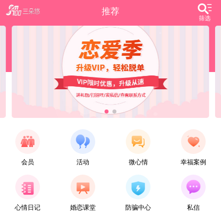
推荐
筛选
会员
活动
微心情
幸福案例
【任子君】
现居深圳罗湖区，44岁，离异，在深圳工作，找一个大方、善良，会疼爱人的女子做老婆，希望​‌‌能在这里遇见你，非诚勿扰。
心情日记
婚恋课堂
防骗中心
私信
【张小英】
想找一个心动的人