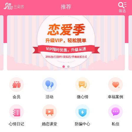
推荐
筛选
会员
活动
微心情
幸福案例
【任子君】
现居深圳罗湖区，44岁，离异，在深圳工作，找一个大方、善良，会疼爱人的女子做老婆，希望​‌‌能在这里遇见你，非诚勿扰。
心情日记
婚恋课堂
防骗中心
私信
【张小英】
想找一个心动的人