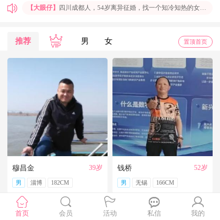
【大眼仔】
四川成都人，54岁离异征婚，找一个知冷知热的女人结婚过日子，非诚勿扰
【孤岛】
上海普陀大龄男青年征婚，国企班车司机，工作稳定，个人征婚，非诚勿扰
【一米阳光】
上海征婚，找一位条件好点、能结婚的伴侣成家
推荐
男
女
置顶首页
【玉兰花】
山东济南本人，离异带一女儿，大龄男征婚，非诚勿扰。
【红玫】
你再不来，我都老啦，个人诚征婚，限广西南宁
【乐园】
湖北蕲春离异大龄女征婚，找一个蕲春的、60岁上下的男士结婚，共同过日子，不诚勿扰
【携手到老】
今天开通钻石会员了，给我来信吧，我能看到你的联系方式哦
【铭铭】
40岁未婚上海杨浦男征婚，外地人或者上海人都可以，不介意是否离异，三观合适即可，速与我联系。
【任子君】
现居深圳罗湖区，44岁，离异，在深圳工作，找一个大方、善良，会疼爱人的女子做老婆，希望​‌‌能在这里遇见你，非诚勿扰。
【张小英】
想找一个心动的人
穆昌金
39岁
钱桥
52岁
男
淄博
182CM
男
无锡
166CM
首页
会员
活动
私信
我的