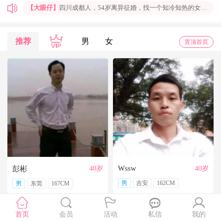
【大眼仔】
四川成都人，54岁离异征婚，找一个知冷知热的女人结婚过日子，非诚勿扰
【孤岛】
上海普陀大龄男青年征婚，国企班车司机，工作稳定，个人征婚，非诚勿扰
【一米阳光】
上海征婚，找一位条件好点、能结婚的伴侣成家
推荐
男
女
置顶首页
【玉兰花】
山东济南本人，离异带一女儿，大龄男征婚，非诚勿扰。
【红玫】
你再不来，我都老啦，个人诚征婚，限广西南宁
【乐园】
湖北蕲春离异大龄女征婚，找一个蕲春的、60岁上下的男士结婚，共同过日子，不诚勿扰
【携手到老】
今天开通钻石会员了，给我来信吧，我能看到你的联系方式哦
【铭铭】
40岁未婚上海杨浦男征婚，外地人或者上海人都可以，不介意是否离异，三观合适即可，速与我联系。
【任子君】
现居深圳罗湖区，44岁，离异，在深圳工作，找一个大方、善良，会疼爱人的女子做老婆，希望​‌‌能在这里遇见你，非诚勿扰。
【张小英】
想找一个心动的人
Wssw
彭彬
40岁
40岁
男
吉安
162CM
男
东莞
167CM
首页
会员
活动
私信
我的