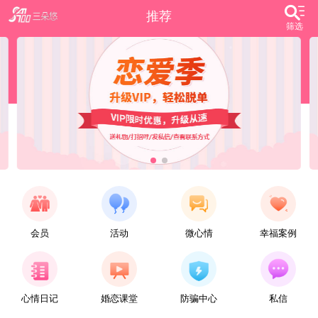
推荐
筛选
会员
活动
微心情
幸福案例
【任子君】
现居深圳罗湖区，44岁，离异，在深圳工作，找一个大方、善良，会疼爱人的女子做老婆，希望​‌‌能在这里遇见你，非诚勿扰。
心情日记
婚恋课堂
防骗中心
私信
【张小英】
想找一个心动的人