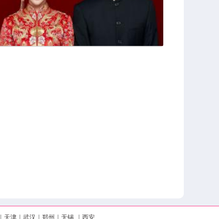
|
天津
|
武汉
|
郑州
|
无锡
|
西安