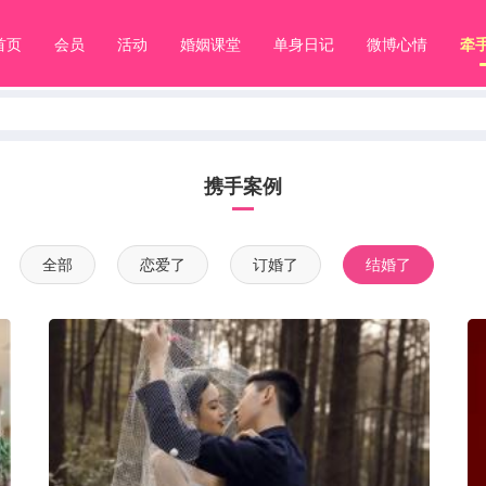
首页
会员
活动
婚姻课堂
单身日记
微博心情
牵
携手案例
全部
恋爱了
订婚了
结婚了