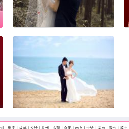
深圳
|
重庆
|
成都
|
长沙
|
杭州
|
东莞
|
合肥
|
南京
|
宁波
|
济南
|
青岛
|
苏州