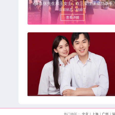
恭
喜张先生和王女士，在三朵佳缘成功牵手
目前状态：结婚了
查看详情
热门地区：
北京
|
上海
|
广州
|