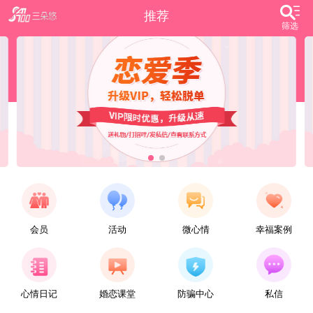
推荐
筛选
会员
活动
微心情
幸福案例
【任子君】
现居深圳罗湖区，44岁，离异，在深圳工作，找一个大方、善良，会疼爱人的女子做老婆，希望​‌‌能在这里遇见你，非诚勿扰。
心情日记
婚恋课堂
防骗中心
私信
【张小英】
想找一个心动的人