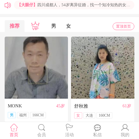
【大眼仔】
四川成都人，54岁离异征婚，找一个知冷知热的女人结婚过日子，非诚勿扰
【孤岛】
上海普陀大龄男青年征婚，国企班车司机，工作稳定，个人征婚，非诚勿扰
【一米阳光】
上海征婚，找一位条件好点、能结婚的伴侣成家
推荐
男
女
置顶首页
【玉兰花】
山东济南本人，离异带一女儿，大龄男征婚，非诚勿扰。
【红玫】
你再不来，我都老啦，个人诚征婚，限广西南宁
【乐园】
湖北蕲春离异大龄女征婚，找一个蕲春的、60岁上下的男士结婚，共同过日子，不诚勿扰
【携手到老】
今天开通钻石会员了，给我来信吧，我能看到你的联系方式哦
【铭铭】
40岁未婚上海杨浦男征婚，外地人或者上海人都可以，不介意是否离异，三观合适即可，速与我联系。
【任子君】
现居深圳罗湖区，44岁，离异，在深圳工作，找一个大方、善良，会疼爱人的女子做老婆，希望​‌‌能在这里遇见你，非诚勿扰。
【张小英】
想找一个心动的人
MONK
45岁
舒秋雅
61岁
男
福州
166CM
女
大连
160CM
首页
会员
活动
私信
我的