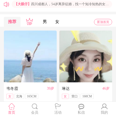
【大眼仔】
四川成都人，54岁离异征婚，找一个知冷知热的女人结婚过日子，非诚勿扰
【孤岛】
上海普陀大龄男青年征婚，国企班车司机，工作稳定，个人征婚，非诚勿扰
【一米阳光】
上海征婚，找一位条件好点、能结婚的伴侣成家
推荐
男
女
置顶首页
【玉兰花】
山东济南本人，离异带一女儿，大龄男征婚，非诚勿扰。
【红玫】
你再不来，我都老啦，个人诚征婚，限广西南宁
【乐园】
湖北蕲春离异大龄女征婚，找一个蕲春的、60岁上下的男士结婚，共同过日子，不诚勿扰
【携手到老】
今天开通钻石会员了，给我来信吧，我能看到你的联系方式哦
【铭铭】
40岁未婚上海杨浦男征婚，外地人或者上海人都可以，不介意是否离异，三观合适即可，速与我联系。
【任子君】
现居深圳罗湖区，44岁，离异，在深圳工作，找一个大方、善良，会疼爱人的女子做老婆，希望​‌‌能在这里遇见你，非诚勿扰。
【张小英】
想找一个心动的人
韦冬霞
39岁
琳达
46岁
女
北海
165CM
女
营口
160CM
首页
会员
活动
私信
我的