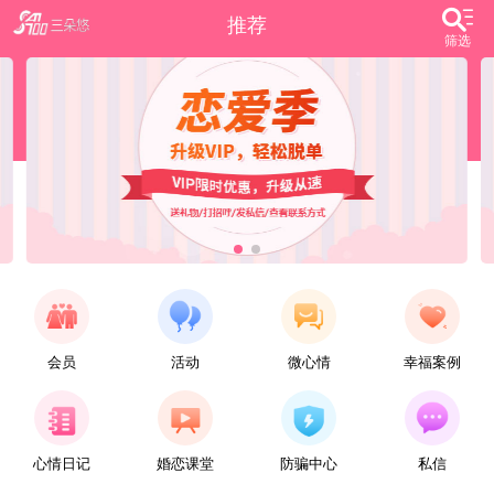
推荐
筛选
会员
活动
微心情
幸福案例
【任子君】
现居深圳罗湖区，44岁，离异，在深圳工作，找一个大方、善良，会疼爱人的女子做老婆，希望​‌‌能在这里遇见你，非诚勿扰。
心情日记
婚恋课堂
防骗中心
私信
【张小英】
想找一个心动的人