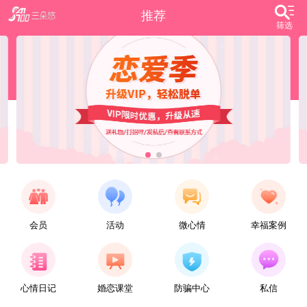
推荐
筛选
会员
活动
微心情
幸福案例
【任子君】
现居深圳罗湖区，44岁，离异，在深圳工作，找一个大方、善良，会疼爱人的女子做老婆，希望​‌‌能在这里遇见你，非诚勿扰。
心情日记
婚恋课堂
防骗中心
私信
【张小英】
想找一个心动的人