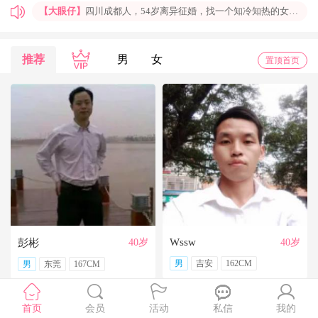
【大眼仔】
四川成都人，54岁离异征婚，找一个知冷知热的女人结婚过日子，非诚勿扰
【孤岛】
上海普陀大龄男青年征婚，国企班车司机，工作稳定，个人征婚，非诚勿扰
【一米阳光】
上海征婚，找一位条件好点、能结婚的伴侣成家
推荐
男
女
置顶首页
【玉兰花】
山东济南本人，离异带一女儿，大龄男征婚，非诚勿扰。
【红玫】
你再不来，我都老啦，个人诚征婚，限广西南宁
【乐园】
湖北蕲春离异大龄女征婚，找一个蕲春的、60岁上下的男士结婚，共同过日子，不诚勿扰
【携手到老】
今天开通钻石会员了，给我来信吧，我能看到你的联系方式哦
【铭铭】
40岁未婚上海杨浦男征婚，外地人或者上海人都可以，不介意是否离异，三观合适即可，速与我联系。
【任子君】
现居深圳罗湖区，44岁，离异，在深圳工作，找一个大方、善良，会疼爱人的女子做老婆，希望​‌‌能在这里遇见你，非诚勿扰。
【张小英】
想找一个心动的人
Wssw
彭彬
40岁
40岁
男
吉安
162CM
男
东莞
167CM
首页
会员
活动
私信
我的