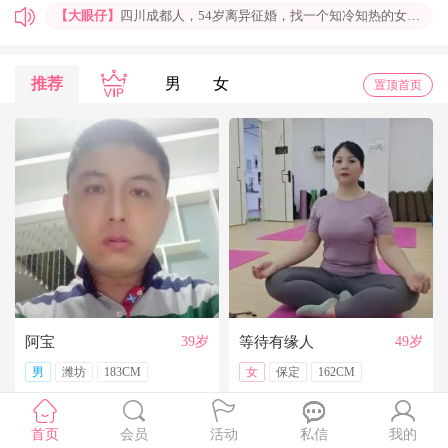
【大眼仔】
四川成都人，54岁离异征婚，找一个知冷知热的女人结婚过日子，非诚勿扰
【孤岛】
上海普陀大龄男青年征婚，国企班车司机，工作稳定，个人征婚，非诚勿扰
【一米阳光】
上海征婚，找一位条件好点、能结婚的伴侣成家
推荐
男
女
置顶首页
【玉兰花】
山东济南本人，离异带一女儿，大龄男征婚，非诚勿扰。
【红玫】
你再不来，我都老啦，个人诚征婚，限广西南宁
【乐园】
湖北蕲春离异大龄女征婚，找一个蕲春的、60岁上下的男士结婚，共同过日子，不诚勿扰
【携手到老】
今天开通钻石会员了，给我来信吧，我能看到你的联系方式哦
【铭铭】
40岁未婚上海杨浦男征婚，外地人或者上海人都可以，不介意是否离异，三观合适即可，速与我联系。
【任子君】
现居深圳罗湖区，44岁，离异，在深圳工作，找一个大方、善良，会疼爱人的女子做老婆，希望​‌‌能在这里遇见你，非诚勿扰。
【张小英】
想找一个心动的人
阿宝
39岁
等待有缘人
49岁
男
潍坊
183CM
女
保定
162CM
首页
会员
活动
私信
我的