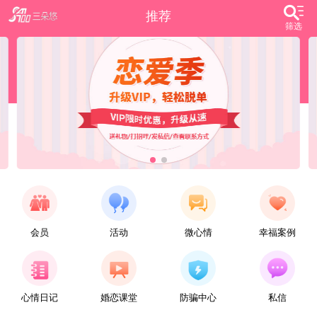
推荐
筛选
会员
活动
微心情
幸福案例
【任子君】
现居深圳罗湖区，44岁，离异，在深圳工作，找一个大方、善良，会疼爱人的女子做老婆，希望​‌‌能在这里遇见你，非诚勿扰。
心情日记
婚恋课堂
防骗中心
私信
【张小英】
想找一个心动的人