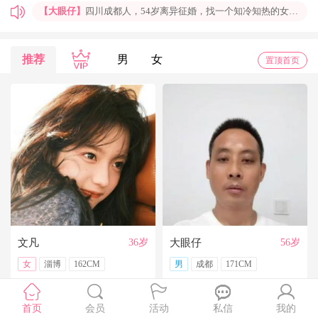
【大眼仔】
四川成都人，54岁离异征婚，找一个知冷知热的女人结婚过日子，非诚勿扰
【孤岛】
上海普陀大龄男青年征婚，国企班车司机，工作稳定，个人征婚，非诚勿扰
【一米阳光】
上海征婚，找一位条件好点、能结婚的伴侣成家
推荐
男
女
置顶首页
【玉兰花】
山东济南本人，离异带一女儿，大龄男征婚，非诚勿扰。
【红玫】
你再不来，我都老啦，个人诚征婚，限广西南宁
【乐园】
湖北蕲春离异大龄女征婚，找一个蕲春的、60岁上下的男士结婚，共同过日子，不诚勿扰
【携手到老】
今天开通钻石会员了，给我来信吧，我能看到你的联系方式哦
【铭铭】
40岁未婚上海杨浦男征婚，外地人或者上海人都可以，不介意是否离异，三观合适即可，速与我联系。
【任子君】
现居深圳罗湖区，44岁，离异，在深圳工作，找一个大方、善良，会疼爱人的女子做老婆，希望​‌‌能在这里遇见你，非诚勿扰。
【张小英】
想找一个心动的人
文凡
36岁
大眼仔
56岁
女
淄博
162CM
男
成都
171CM
首页
会员
活动
私信
我的