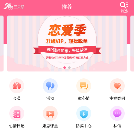
推荐
筛选
会员
活动
微心情
幸福案例
【任子君】
现居深圳罗湖区，44岁，离异，在深圳工作，找一个大方、善良，会疼爱人的女子做老婆，希望​‌‌能在这里遇见你，非诚勿扰。
心情日记
婚恋课堂
防骗中心
私信
【张小英】
想找一个心动的人