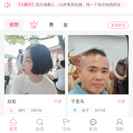
【大眼仔】
四川成都人，54岁离异征婚，找一个知冷知热的女人结婚过日子，非诚勿扰
【孤岛】
上海普陀大龄男青年征婚，国企班车司机，工作稳定，个人征婚，非诚勿扰
【一米阳光】
上海征婚，找一位条件好点、能结婚的伴侣成家
推荐
男
女
置顶首页
【玉兰花】
山东济南本人，离异带一女儿，大龄男征婚，非诚勿扰。
【红玫】
你再不来，我都老啦，个人诚征婚，限广西南宁
【乐园】
湖北蕲春离异大龄女征婚，找一个蕲春的、60岁上下的男士结婚，共同过日子，不诚勿扰
【携手到老】
今天开通钻石会员了，给我来信吧，我能看到你的联系方式哦
【铭铭】
40岁未婚上海杨浦男征婚，外地人或者上海人都可以，不介意是否离异，三观合适即可，速与我联系。
【任子君】
现居深圳罗湖区，44岁，离异，在深圳工作，找一个大方、善良，会疼爱人的女子做老婆，希望​‌‌能在这里遇见你，非诚勿扰。
【张小英】
想找一个心动的人
欣彩
25岁
千里马
47岁
女
闵行
160CM
男
长宁
167CM
首页
会员
活动
私信
我的