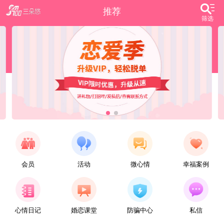
推荐
筛选
会员
活动
微心情
幸福案例
【任子君】
现居深圳罗湖区，44岁，离异，在深圳工作，找一个大方、善良，会疼爱人的女子做老婆，希望​‌‌能在这里遇见你，非诚勿扰。
心情日记
婚恋课堂
防骗中心
私信
【张小英】
想找一个心动的人